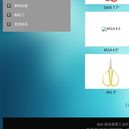
塑料砧板
S005 7.7"
陶瓷刀
尼龙厨具
401A 4.5"
401 5"
|
地址:阳东那霍工业区霍达五