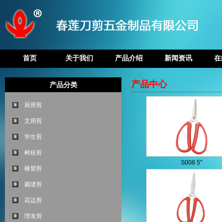
首页
关于我们
产品介绍
新闻资讯
在
产品中心
产品分类
厨房剪
文用剪
学生剪
树枝剪
S008 5"
橡塑剪
裁缝剪
花边剪
理发剪