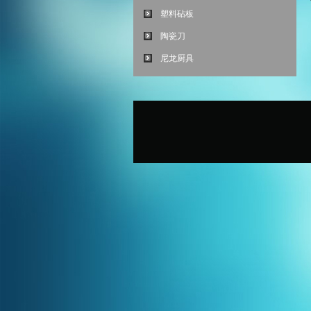
塑料砧板
陶瓷刀
尼龙厨具