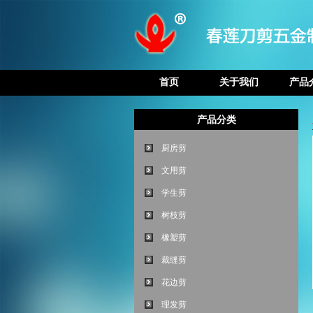
首页
关于我们
产品
产品分类
厨房剪
文用剪
学生剪
树枝剪
橡塑剪
裁缝剪
花边剪
理发剪